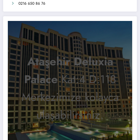
0216 650 86 76
Ataşehir Deluxia
Palace
Kat:4 D:118
Merkezimize kolayca
ulaşabilirsiniz.