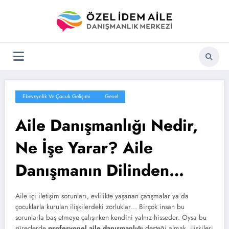
İçeriğe
atla
Ebeveynlik Ve Çocuk Gelişimi
Genel
Aile Danışmanlığı Nedir,
Ne İşe Yarar? Aile
Danışmanın Dilinden…
Aile içi iletişim sorunları, evlilikte yaşanan çatışmalar ya da
çocuklarla kurulan ilişkilerdeki zorluklar… Birçok insan bu
sorunlarla baş etmeye çalışırken kendini yalnız hisseder. Oysa bu
süreçlerde
profesyonel aile danışmanlığı
desteği almak, ilişkileri