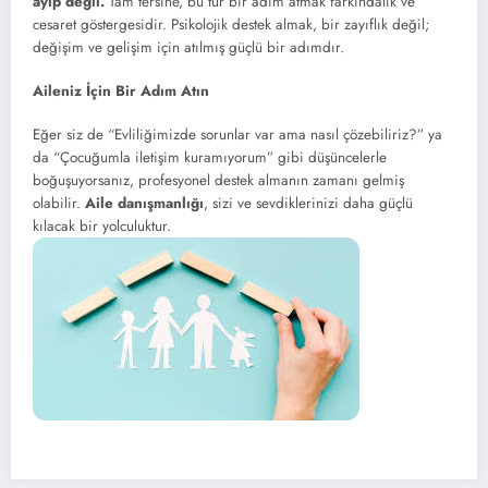
ayıp değil.
Tam tersine, bu tür bir adım atmak farkındalık ve
cesaret göstergesidir. Psikolojik destek almak, bir zayıflık değil;
değişim ve gelişim için atılmış güçlü bir adımdır.
Aileniz İçin Bir Adım Atın
Eğer siz de “Evliliğimizde sorunlar var ama nasıl çözebiliriz?” ya
da “Çocuğumla iletişim kuramıyorum” gibi düşüncelerle
boğuşuyorsanız, profesyonel destek almanın zamanı gelmiş
olabilir.
Aile danışmanlığı
, sizi ve sevdiklerinizi daha güçlü
kılacak bir yolculuktur.