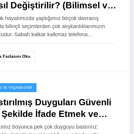
ıl Değiştirilir? (Bilimsel ve
ili Yöntemler)
k hayatımızda yaptığımız birçok davranış
da bilinçli seçimlerden çok alışkanlıklarımızın
udur. Sabah kalkar kalkmaz telefona…
 Fazlasını Oku
N VE YAŞAMA DAIR
tırılmış Duyguları Güvenli
 Şekilde İfade Etmek ve
şkilerde Anlaşılmak
ımız boyunca pek çok duyguyu bastırırız.