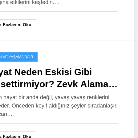
ğına etkilerini keşfedin.…
 Fazlasını Oku
N VE YAŞAMA DAIR
at Neden Eskisi Gibi
ssettirmiyor? Zevk Alamama
erine Derinlemesine
 hayat bir anda değil, yavaş yavaş renklerini
der. Önceden keyif aldığınız şeyler sıradanlaşır,
kolojik Bir Rehber
can…
 Fazlasını Oku