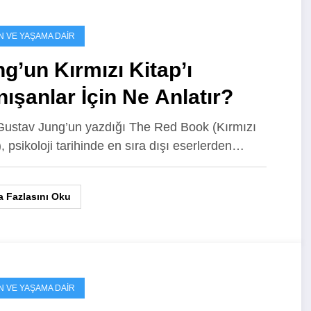
N VE YAŞAMA DAIR
g’un Kırmızı Kitap’ı
ışanlar İçin Ne Anlatır?
Gustav Jung’un yazdığı The Red Book (Kırmızı
), psikoloji tarihinde en sıra dışı eserlerden…
 Fazlasını Oku
N VE YAŞAMA DAIR