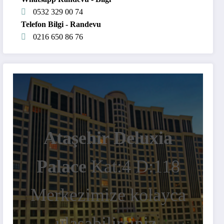
0532 329 00 74
Telefon Bilgi - Randevu
0216 650 86 76
Ataşehir Deluxia
Palace
Kat:4 D:118
Merkezimize kolayca
ulaşabilirsiniz.