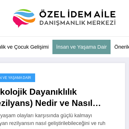
lik ve Çocuk Gelişimi
İnsan ve Yaşama Dair
Öneril
N VE YAŞAMA DAIR
kolojik Dayanıklılık
zilyans) Nedir ve Nasıl
iştirilir?
 yaşam olayları karşısında güçlü kalmayı
an rezilyansın nasıl geliştirilebileceğini ve ruh