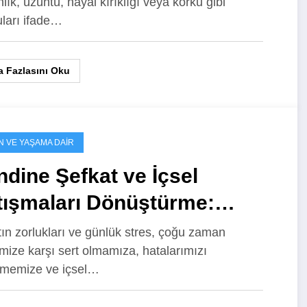
lık, üzüntü, hayal kırıklığı veya korku gibi
ları ifade…
 Fazlasını Oku
N VE YAŞAMA DAIR
dine Şefkat ve İçsel
tışmaları Dönüştürme:
kolojik Danışma ile İçsel
ın zorlukları ve günlük stres, çoğu zaman
mize karşı sert olmamıza, hatalarımızı
lculuk
memize ve içsel…