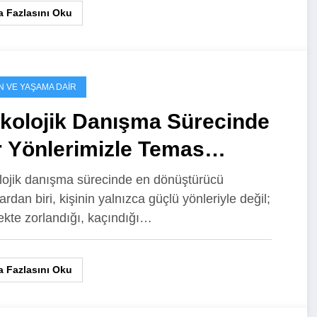
 Fazlasını Oku
N VE YAŞAMA DAIR
ikolojik Danışma Sürecinde
r Yönlerimizle Temas
rmak
lojik danışma sürecinde en dönüştürücü
rdan biri, kişinin yalnızca güçlü yönleriyle değil;
kte zorlandığı, kaçındığı…
 Fazlasını Oku