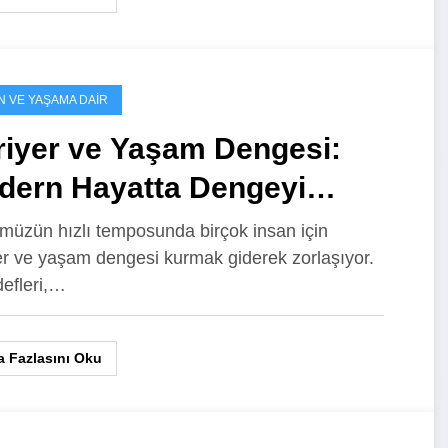
N VE YAŞAMA DAIR
riyer ve Yaşam Dengesi:
dern Hayatta Dengeyi
manın Yolları
üzün hızlı temposunda birçok insan için
er ve yaşam dengesi kurmak giderek zorlaşıyor.
defleri,…
 Fazlasını Oku