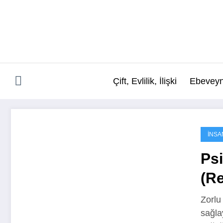
İçeriğe
atla
Çift, Evlilik, İlişki
Ebeveyn
İNSA
Psi
(Re
Gel
Zorlu
sağlay