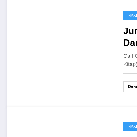
İNSA
Jun
Dan
Carl 
Kitap
Daha
İNSA