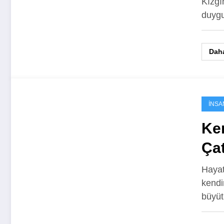
Kızgın
duygu
Daha
İNSA
Ken
Ça
Psi
Hayat
kendi
Yo
büyüt