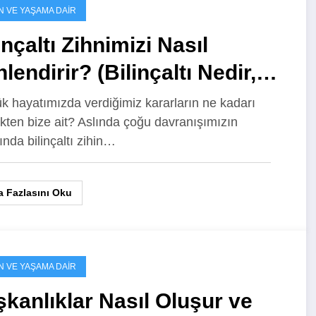
N VE YAŞAMA DAIR
inçaltı Zihnimizi Nasıl
lendirir? (Bilinçaltı Nedir,
ıl Çalışır?)
k hayatımızda verdiğimiz kararların ne kadarı
kten bize ait? Aslında çoğu davranışımızın
ında bilinçaltı zihin…
 Fazlasını Oku
N VE YAŞAMA DAIR
şkanlıklar Nasıl Oluşur ve