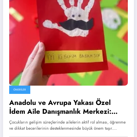
ÖNERILER
Anadolu ve Avrupa Yakası Özel
İdem Aile Danışmanlık Merkezi:
Anne ve Babalar İçin 1 Haftalık
Çocukların gelişim süreçlerinde ailelerin aktif rol alması, öğrenme
Görsel Dikkat Etkinlik Planı
ve dikkat becerilerinin desteklenmesinde büyük önem taşır.…