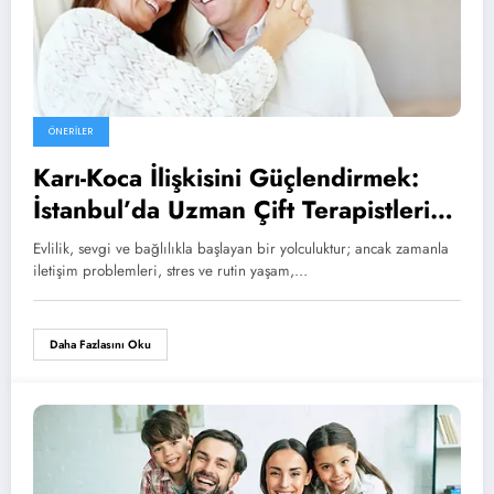
ÖNERILER
Karı-Koca İlişkisini Güçlendirmek:
İstanbul’da Uzman Çift Terapistleri
ile Sağlıklı ve Mutlu Bir İlişki
Evlilik, sevgi ve bağlılıkla başlayan bir yolculuktur; ancak zamanla
iletişim problemleri, stres ve rutin yaşam,…
Daha Fazlasını Oku