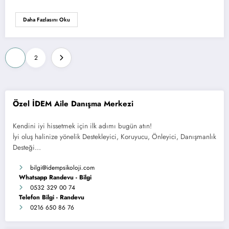
Daha Fazlasını Oku
Yazı
1
2
sayfalaması
Özel İDEM Aile Danışma Merkezi
Kendini iyi hissetmek için ilk adımı bugün atın!
İyi oluş halinize yönelik Destekleyici, Koruyucu, Önleyici, Danışmanlık
Desteği…
bilgi
@idempsikoloji.com
Whatsapp Randevu - Bilgi
0532 329 00 74
Telefon Bilgi - Randevu
0216 650 86 76