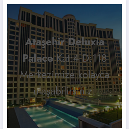
Ataşehir Deluxia
Palace
Kat:4 D:118
Merkezimize kolayca
ulaşabilirsiniz.