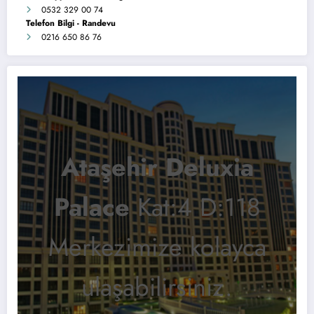
0532 329 00 74
Telefon Bilgi - Randevu
0216 650 86 76
Ataşehir Deluxia
Palace
Kat:4 D:118
Merkezimize kolayca
ulaşabilirsiniz.