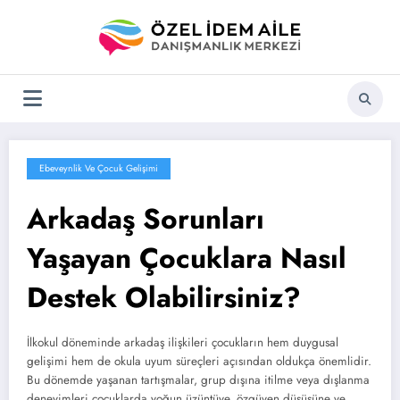
İçeriğe
atla
Ebeveynlik Ve Çocuk Gelişimi
Arkadaş Sorunları
Yaşayan Çocuklara Nasıl
Destek Olabilirsiniz?
İlkokul döneminde arkadaş ilişkileri çocukların hem duygusal
gelişimi hem de okula uyum süreçleri açısından oldukça önemlidir.
Bu dönemde yaşanan tartışmalar, grup dışına itilme veya dışlanma
deneyimleri çocuklarda yoğun üzüntüye, özgüven düşüşüne ve