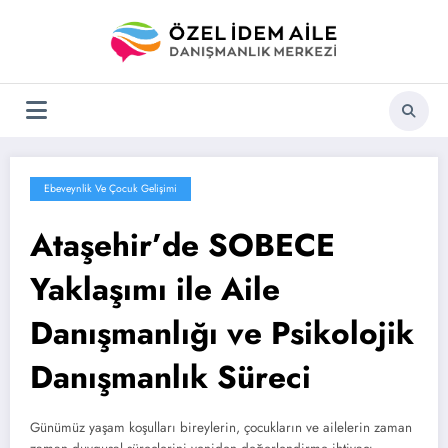
İçeriğe
atla
Ebeveynlik Ve Çocuk Gelişimi
Ataşehir’de SOBECE
Yaklaşımı ile Aile
Danışmanlığı ve Psikolojik
Danışmanlık Süreci
Günümüz yaşam koşulları bireylerin, çocukların ve ailelerin zaman