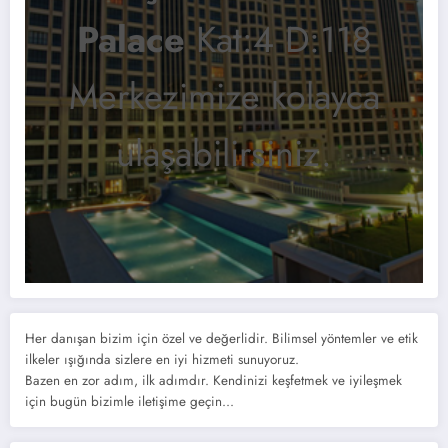
Palace
Kat:4 D:118
Merkezimize kolayca
ulaşabilirsiniz.
Her danışan bizim için özel ve değerlidir. Bilimsel yöntemler ve etik
ilkeler ışığında sizlere en iyi hizmeti sunuyoruz.
Bazen en zor adım, ilk adımdır. Kendinizi keşfetmek ve iyileşmek
için bugün bizimle iletişime geçin...