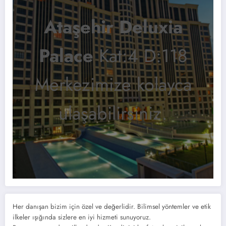
Ataşehir Deluxia
Palace
Kat:4 D:118
Merkezimize kolayca
ulaşabilirsiniz.
Her danışan bizim için özel ve değerlidir. Bilimsel yöntemler ve etik
ilkeler ışığında sizlere en iyi hizmeti sunuyoruz.