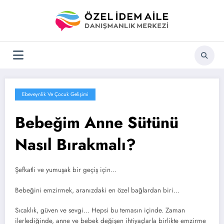
İçeriğe
atla
Ebeveynlik Ve Çocuk Gelişimi
Bebeğim Anne Sütünü
Nasıl Bırakmalı?
Şefkatli ve yumuşak bir geçiş için…
Bebeğini emzirmek, aranızdaki en özel bağlardan biri…
Sıcaklık, güven ve sevgi… Hepsi bu temasın içinde. Zaman
ilerlediğinde, anne ve bebek değişen ihtiyaçlarla birlikte emzirme