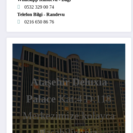
0532 329 00 74
Telefon Bilgi - Randevu
0216 650 86 76
Ataşehir Deluxia
Palace
Kat:4 D:118
Merkezimize kolayca
ulaşabilirsiniz.