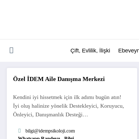
İçeriğe
atla
Çift, Evlilik, İlişki
Ebeveyn
Özel İDEM Aile Danışma Merkezi
Kendini iyi hissetmek için ilk adımı bugün atın!
İyi oluş halinize yönelik Destekleyici, Koruyucu,
Önleyici, Danışmanlık Desteği…
bilgi
@idempsikoloji.com
Whatsapp Randevu - Bilgi