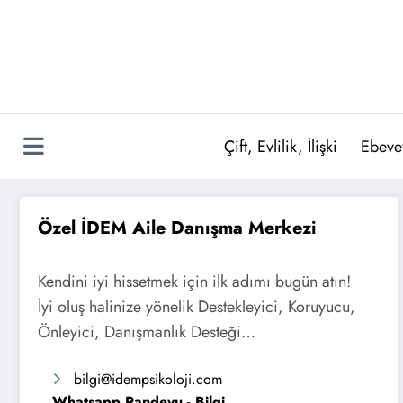
İçeriğe
atla
Çift, Evlilik, İlişki
Ebeve
Özel İDEM Aile Danışma Merkezi
Kendini iyi hissetmek için ilk adımı bugün atın!
İyi oluş halinize yönelik Destekleyici, Koruyucu,
Önleyici, Danışmanlık Desteği…
bilgi
@idempsikoloji.com
Whatsapp Randevu - Bilgi