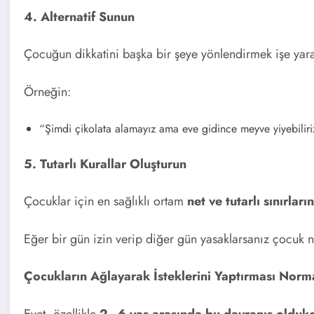
4. Alternatif Sunun
Çocuğun dikkatini başka bir şeye yönlendirmek işe yara
Örneğin:
“Şimdi çikolata alamayız ama eve gidince meyve yiyebiliri
5. Tutarlı Kurallar Oluşturun
Çocuklar için en sağlıklı ortam
net ve tutarlı sınırlar
Eğer bir gün izin verip diğer gün yasaklarsanız çocuk
Çocukların Ağlayarak İsteklerini Yaptırması Norm
Evet, özellikle
2–6 yaş arasında bu davranış olduk