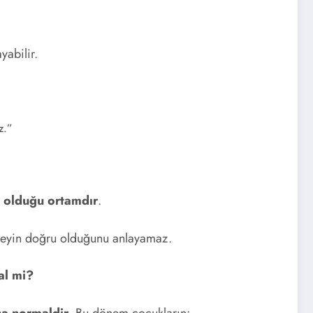
yabilir.
z.”
ın olduğu ortamdır
.
 neyin doğru olduğunu anlayamaz.
al mi?
ça normaldir
. Bu dönem çocukların: