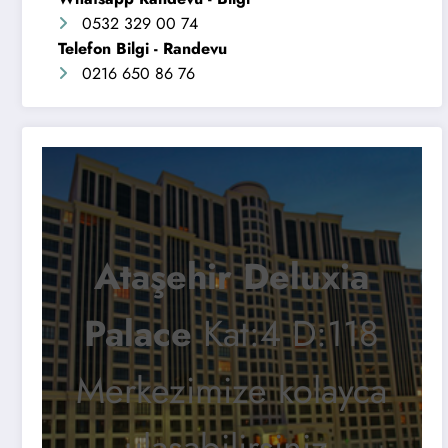
0532 329 00 74
Telefon Bilgi - Randevu
0216 650 86 76
Ataşehir Deluxia
Palace
Kat:4 D:118
Merkezimize kolayca
ulaşabilirsiniz.