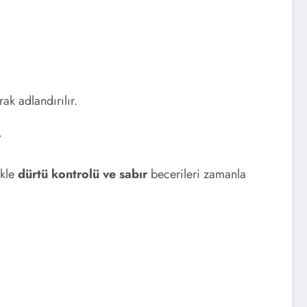
ak adlandırılır.
r
ikle
dürtü kontrolü ve sabır
becerileri zamanla