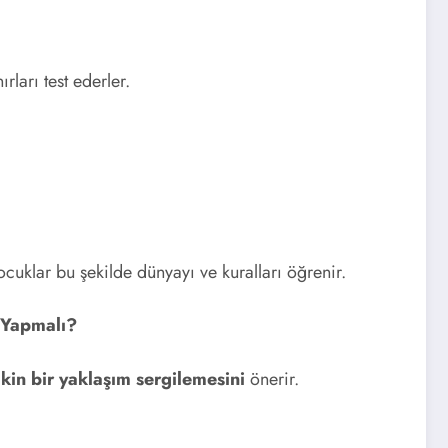
ları test ederler.
ocuklar bu şekilde dünyayı ve kuralları öğrenir.
 Yapmalı?
akin bir yaklaşım sergilemesini
önerir.