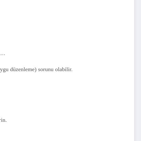
sa…
ygu düzenleme) sorunu olabilir.
in.