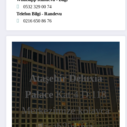
0532 329 00 74
Telefon Bilgi - Randevu
0216 650 86 76
Ataşehir Deluxia
Palace
Kat:4 D:118
Merkezimize kolayca
ulaşabilirsiniz.