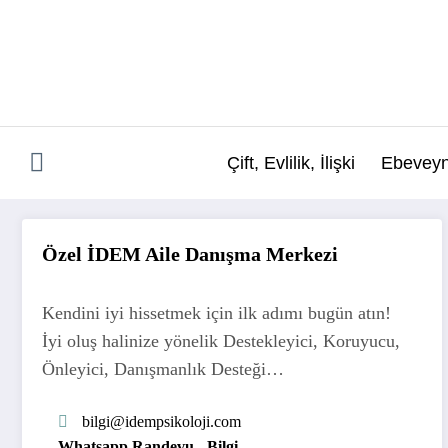
İçeriğe
atla
Çift, Evlilik, İlişki
Ebeveyn
Özel İDEM Aile Danışma Merkezi
Kendini iyi hissetmek için ilk adımı bugün atın!
İyi oluş halinize yönelik Destekleyici, Koruyucu,
Önleyici, Danışmanlık Desteği…
bilgi
@idempsikoloji.com
Whatsapp Randevu - Bilgi