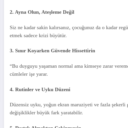
2. Ayna Olun, Ateşleme Değil
Siz ne kadar sakin kalırsanız, çocuğunuz da o kadar regü
etmek sadece krizi büyütür.
3. Sınır Koyarken Güvende Hissettirin
“Bu duyguyu yaşaman normal ama kimseye zarar veremez
cümleler işe yarar.
4. Rutinler ve Uyku Düzeni
Düzensiz uyku, yoğun ekran maruziyeti ve fazla şekerli gı
değişiklikler büyük fark yaratabilir.
5. Destek Almaktan Çekinmeyin