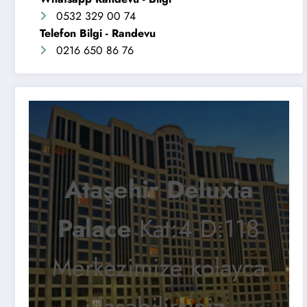
0532 329 00 74
Telefon Bilgi - Randevu
0216 650 86 76
Ataşehir Deluxia
Palace
Kat:4 D:118
Merkezimize kolayca
ulaşabilirsiniz.