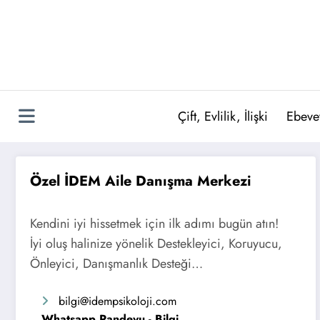
İçeriğe
atla
Çift, Evlilik, İlişki
Ebeve
Özel İDEM Aile Danışma Merkezi
Kendini iyi hissetmek için ilk adımı bugün atın!
İyi oluş halinize yönelik Destekleyici, Koruyucu,
Önleyici, Danışmanlık Desteği…
bilgi
@idempsikoloji.com
Whatsapp Randevu - Bilgi