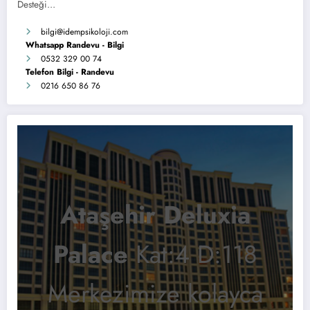
Desteği…
bilgi
@idempsikoloji.com
Whatsapp Randevu - Bilgi
0532 329 00 74
Telefon Bilgi - Randevu
0216 650 86 76
Ataşehir Deluxia
Palace
Kat:4 D:118
Merkezimize kolayca