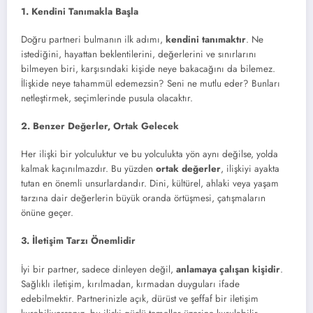
1. Kendini Tanımakla Başla
Doğru partneri bulmanın ilk adımı,
kendini tanımaktır
. Ne
istediğini, hayattan beklentilerini, değerlerini ve sınırlarını
bilmeyen biri, karşısındaki kişide neye bakacağını da bilemez.
İlişkide neye tahammül edemezsin? Seni ne mutlu eder? Bunları
netleştirmek, seçimlerinde pusula olacaktır.
2. Benzer Değerler, Ortak Gelecek
Her ilişki bir yolculuktur ve bu yolculukta yön aynı değilse, yolda
kalmak kaçınılmazdır. Bu yüzden
ortak değerler
, ilişkiyi ayakta
tutan en önemli unsurlardandır. Dini, kültürel, ahlaki veya yaşam
tarzına dair değerlerin büyük oranda örtüşmesi, çatışmaların
önüne geçer.
3. İletişim Tarzı Önemlidir
İyi bir partner, sadece dinleyen değil,
anlamaya çalışan kişidir
.
Sağlıklı iletişim, kırılmadan, kırmadan duyguları ifade
edebilmektir. Partnerinizle açık, dürüst ve şeffaf bir iletişim