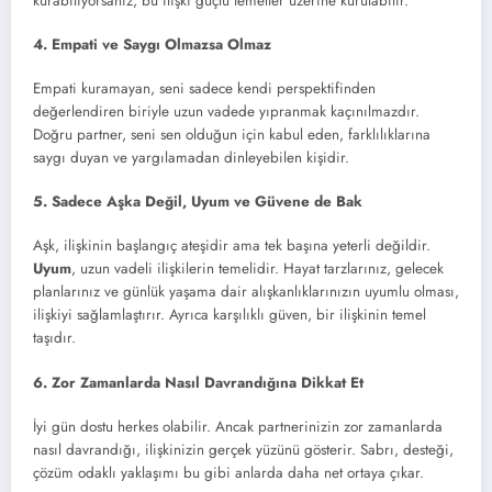
kurabiliyorsanız, bu ilişki güçlü temeller üzerine kurulabilir.
4. Empati ve Saygı Olmazsa Olmaz
Empati kuramayan, seni sadece kendi perspektifinden
değerlendiren biriyle uzun vadede yıpranmak kaçınılmazdır.
Doğru partner, seni sen olduğun için kabul eden, farklılıklarına
saygı duyan ve yargılamadan dinleyebilen kişidir.
5. Sadece Aşka Değil, Uyum ve Güvene de Bak
Aşk, ilişkinin başlangıç ateşidir ama tek başına yeterli değildir.
Uyum
, uzun vadeli ilişkilerin temelidir. Hayat tarzlarınız, gelecek
planlarınız ve günlük yaşama dair alışkanlıklarınızın uyumlu olması,
ilişkiyi sağlamlaştırır. Ayrıca karşılıklı güven, bir ilişkinin temel
taşıdır.
6. Zor Zamanlarda Nasıl Davrandığına Dikkat Et
İyi gün dostu herkes olabilir. Ancak partnerinizin zor zamanlarda
nasıl davrandığı, ilişkinizin gerçek yüzünü gösterir. Sabrı, desteği,
çözüm odaklı yaklaşımı bu gibi anlarda daha net ortaya çıkar.