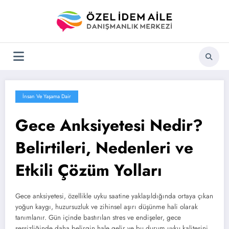
İçeriğe
atla
İnsan Ve Yaşama Dair
Gece Anksiyetesi Nedir?
Belirtileri, Nedenleri ve
Etkili Çözüm Yolları
Gece anksiyetesi, özellikle uyku saatine yaklaşıldığında ortaya çıkan
yoğun kaygı, huzursuzluk ve zihinsel aşırı düşünme hali olarak
tanımlanır. Gün içinde bastırılan stres ve endişeler, gece
sessizliğinde daha belirgin hale gelir ve bu durum uyku kalitesini