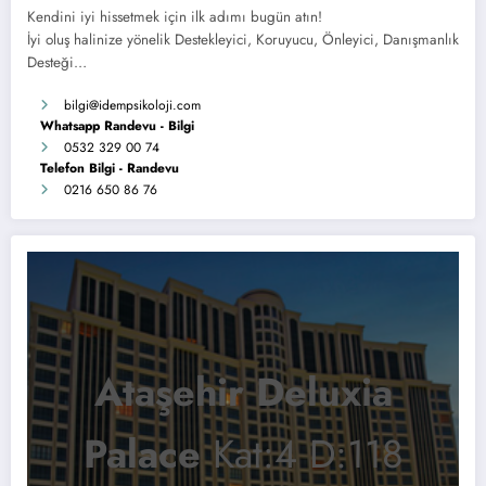
Kendini iyi hissetmek için ilk adımı bugün atın!
İyi oluş halinize yönelik Destekleyici, Koruyucu, Önleyici, Danışmanlık
Desteği…
bilgi
@idempsikoloji.com
Whatsapp Randevu - Bilgi
0532 329 00 74
Telefon Bilgi - Randevu
0216 650 86 76
Ataşehir Deluxia
Palace
Kat:4 D:118