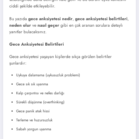
ciddi şekilde etkileyebilir.
Bu yazıda
gece anksiyetesi nedir
,
gece anksiyetesi belirtileri
,
neden olur
ve
nasıl geçer
gibi en çok aranan sorulara detaylı
yanıtlar bulacaksınız.
Gece Anksiyetesi Belirtileri
Gece anksiyetesi yaşayan kişilerde sıkça görülen belirtiler
şunlardır:
Uykuya dalamama (uykusuzluk problemi)
Gece sık sık uyanma
Kalp çarpıntısı ve nefes darlığı
Sürekli düşünme (overthinking)
Gece panik atak hissi
Terleme ve huzursuzluk
Sabah yorgun uyanma