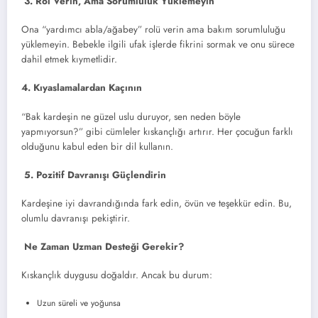
3. Rol Verin, Ama Sorumluluk Yüklemeyin
Ona “yardımcı abla/ağabey” rolü verin ama bakım sorumluluğu
yüklemeyin. Bebekle ilgili ufak işlerde fikrini sormak ve onu sürece
dahil etmek kıymetlidir.
4. Kıyaslamalardan Kaçının
“Bak kardeşin ne güzel uslu duruyor, sen neden böyle
yapmıyorsun?” gibi cümleler kıskançlığı artırır. Her çocuğun farklı
olduğunu kabul eden bir dil kullanın.
5. Pozitif Davranışı Güçlendirin
Kardeşine iyi davrandığında fark edin, övün ve teşekkür edin. Bu,
olumlu davranışı pekiştirir.
Ne Zaman Uzman Desteği Gerekir?
Kıskançlık duygusu doğaldır. Ancak bu durum:
Uzun süreli ve yoğunsa