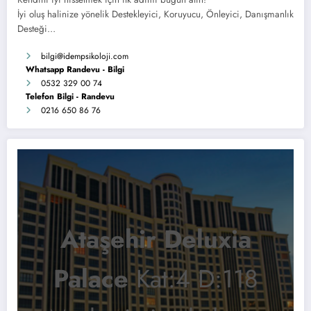
İyi oluş halinize yönelik Destekleyici, Koruyucu, Önleyici, Danışmanlık
Desteği…
bilgi
@idempsikoloji.com
Whatsapp Randevu - Bilgi
0532 329 00 74
Telefon Bilgi - Randevu
0216 650 86 76
Ataşehir Deluxia
Palace
Kat:4 D:118