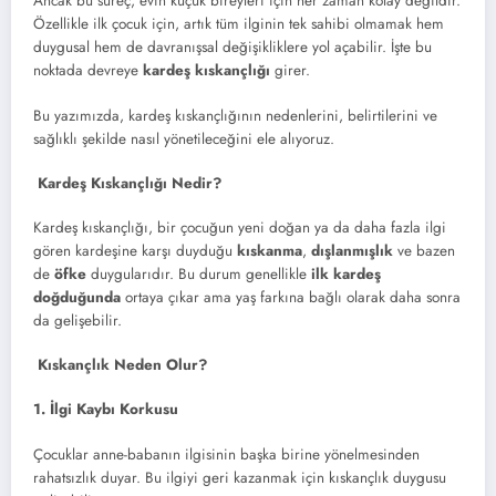
Ancak bu süreç, evin küçük bireyleri için her zaman kolay değildir.
Özellikle ilk çocuk için, artık tüm ilginin tek sahibi olmamak hem
duygusal hem de davranışsal değişikliklere yol açabilir. İşte bu
noktada devreye
kardeş kıskançlığı
girer.
Bu yazımızda, kardeş kıskançlığının nedenlerini, belirtilerini ve
sağlıklı şekilde nasıl yönetileceğini ele alıyoruz.
Kardeş Kıskançlığı Nedir?
Kardeş kıskançlığı, bir çocuğun yeni doğan ya da daha fazla ilgi
gören kardeşine karşı duyduğu
kıskanma
,
dışlanmışlık
ve bazen
de
öfke
duygularıdır. Bu durum genellikle
ilk kardeş
doğduğunda
ortaya çıkar ama yaş farkına bağlı olarak daha sonra
da gelişebilir.
Kıskançlık Neden Olur?
1. İlgi Kaybı Korkusu
Çocuklar anne-babanın ilgisinin başka birine yönelmesinden
rahatsızlık duyar. Bu ilgiyi geri kazanmak için kıskançlık duygusu