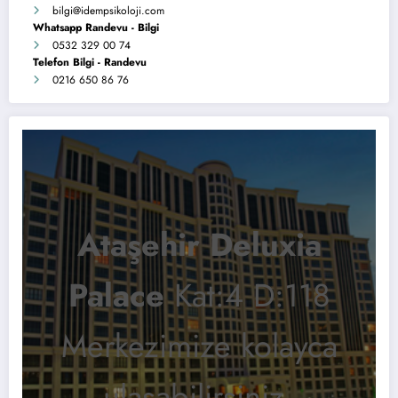
bilgi
@idempsikoloji.com
Whatsapp Randevu - Bilgi
0532 329 00 74
Telefon Bilgi - Randevu
0216 650 86 76
Ataşehir Deluxia
Palace
Kat:4 D:118
Merkezimize kolayca
ulaşabilirsiniz.