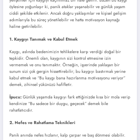
yetişkinler için kaygıyı kaçınılmaz bir hale getirir. Bazen bu kaygı
öylesine yoğunlaşır ki, panik ataklar yaşanabilir ve günlük yaşam
ciddi şekilde etkilenir. Ancak doğru yaklaşımlar ve kişisel gelişim
adımlarıyla bu süreç yönetilebilir ve hatta motivasyon kaynağı
haline getirilebilir.
1. Kaygıyı Tanımak ve Kabul Etmek
Kaygı, aslında bedenimizin tehlikelere karşı verdiği doğal bir
tepkidir. Önemli olan, kaygının sizi kontrol etmesine izin
vermemek ve onu tanımaktır. Örneğin, işyerinde yaklaşan bir
sunum sizi çok gergin hissettirebilir; bu kaygıyı bastırmak yerine
kabul etmek ve “Bu kaygı bana hazırlanma motivasyonu veriyor”
demek, zihinsel yükünüzü hafifletir.
İpucu:
Günlük yaşamda kaygıyı fark ettiğinizde kısa bir mola verip
kendinize “Bu sadece bir duygu, geçecek” demek bile
rahatlatıcıdır.
2. Nefes ve Rahatlama Teknikleri
Panik anında nefes hızlanır, kalp çarpar ve baş dönmesi olabilir.