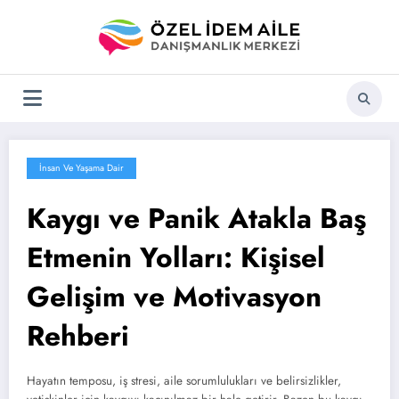
İçeriğe
atla
İnsan Ve Yaşama Dair
Kaygı ve Panik Atakla Baş
Etmenin Yolları: Kişisel
Gelişim ve Motivasyon
Rehberi
Hayatın temposu, iş stresi, aile sorumlulukları ve belirsizlikler,