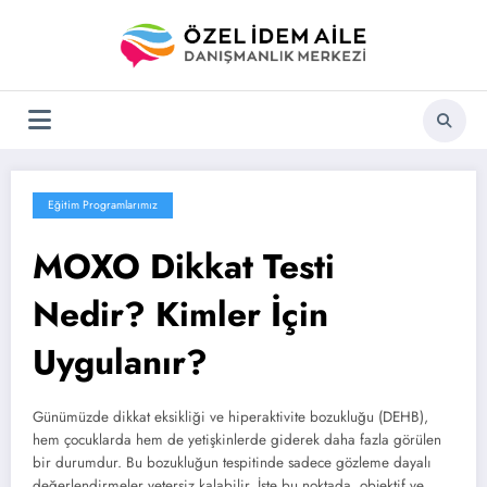
İçeriğe
atla
Eğitim Programlarımız
MOXO Dikkat Testi
Nedir? Kimler İçin
Uygulanır?
Günümüzde dikkat eksikliği ve hiperaktivite bozukluğu (DEHB),
hem çocuklarda hem de yetişkinlerde giderek daha fazla görülen
bir durumdur. Bu bozukluğun tespitinde sadece gözleme dayalı
değerlendirmeler yetersiz kalabilir. İşte bu noktada, objektif ve