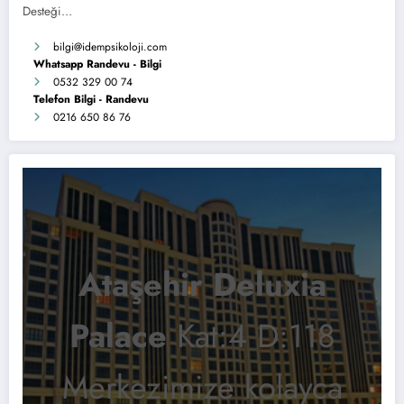
Desteği…
bilgi
@idempsikoloji.com
Whatsapp Randevu - Bilgi
0532 329 00 74
Telefon Bilgi - Randevu
0216 650 86 76
Ataşehir Deluxia
Palace
Kat:4 D:118
Merkezimize kolayca