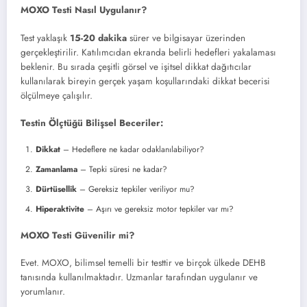
MOXO Testi Nasıl Uygulanır?
Test yaklaşık
15-20 dakika
sürer ve bilgisayar üzerinden
gerçekleştirilir. Katılımcıdan ekranda belirli hedefleri yakalaması
beklenir. Bu sırada çeşitli görsel ve işitsel dikkat dağıtıcılar
kullanılarak bireyin gerçek yaşam koşullarındaki dikkat becerisi
ölçülmeye çalışılır.
Testin Ölçtüğü Bilişsel Beceriler:
Dikkat
– Hedeflere ne kadar odaklanılabiliyor?
Zamanlama
– Tepki süresi ne kadar?
Dürtüsellik
– Gereksiz tepkiler veriliyor mu?
Hiperaktivite
– Aşırı ve gereksiz motor tepkiler var mı?
MOXO Testi Güvenilir mi?
Evet. MOXO, bilimsel temelli bir testtir ve birçok ülkede DEHB
tanısında kullanılmaktadır. Uzmanlar tarafından uygulanır ve
yorumlanır.