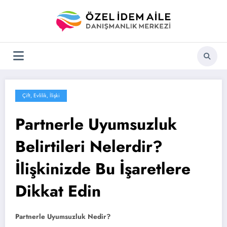
İçeriğe
atla
Çift, Evlilik, İlişki
Partnerle Uyumsuzluk
Belirtileri Nelerdir?
İlişkinizde Bu İşaretlere
Dikkat Edin
Partnerle Uyumsuzluk Nedir?