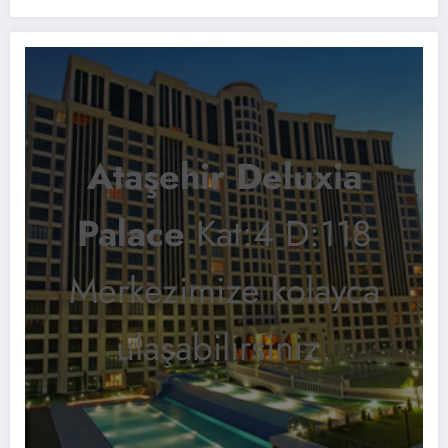
Ataşehir Deluxia
Palace
Kat:4 D:118
Merkezimize kolayca
ulaşabilirsiniz.