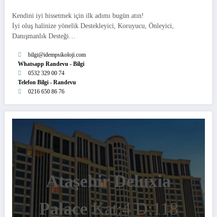
Kendini iyi hissetmek için ilk adımı bugün atın!
İyi oluş halinize yönelik Destekleyici, Koruyucu, Önleyici,
Danışmanlık Desteği…
bilgi
@idempsikoloji.com
Whatsapp Randevu - Bilgi
0532 329 00 74
Telefon Bilgi - Randevu
0216 650 86 76
Ataşehir Deluxia
Palace
Kat:4 D:118