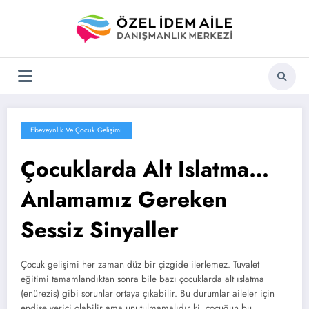
İçeriğe
atla
Ebeveynlik Ve Çocuk Gelişimi
Çocuklarda Alt Islatma…
Anlamamız Gereken
Sessiz Sinyaller
Çocuk gelişimi her zaman düz bir çizgide ilerlemez. Tuvalet
eğitimi tamamlandıktan sonra bile bazı çocuklarda alt ıslatma
(enürezis) gibi sorunlar ortaya çıkabilir. Bu durumlar aileler için
endişe verici olabilir ama unutulmamalıdır ki, çocuğun bu