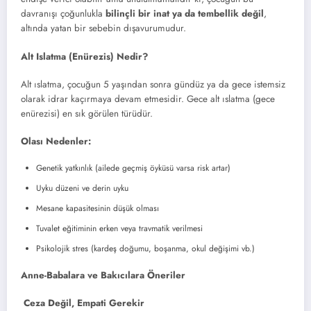
davranışı çoğunlukla
bilinçli bir inat ya da tembellik değil
,
altında yatan bir sebebin dışavurumudur.
Alt Islatma (Enürezis) Nedir?
Alt ıslatma, çocuğun 5 yaşından sonra gündüz ya da gece istemsiz
olarak idrar kaçırmaya devam etmesidir. Gece alt ıslatma (gece
enürezisi) en sık görülen türüdür.
Olası Nedenler:
Genetik yatkınlık (ailede geçmiş öyküsü varsa risk artar)
Uyku düzeni ve derin uyku
Mesane kapasitesinin düşük olması
Tuvalet eğitiminin erken veya travmatik verilmesi
Psikolojik stres (kardeş doğumu, boşanma, okul değişimi vb.)
Anne-Babalara ve Bakıcılara Öneriler
Ceza Değil, Empati Gerekir