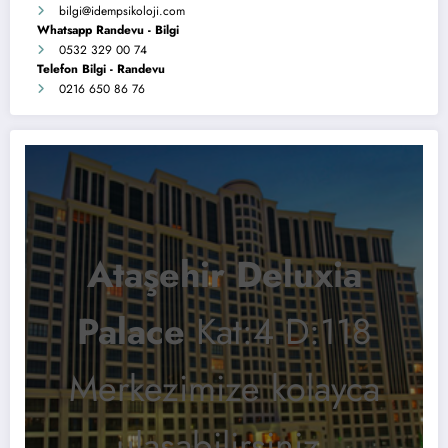
bilgi
@idempsikoloji.com
Whatsapp Randevu - Bilgi
0532 329 00 74
Telefon Bilgi - Randevu
0216 650 86 76
Ataşehir Deluxia
Palace
Kat:4 D:118
Merkezimize kolayca
ulaşabilirsiniz.