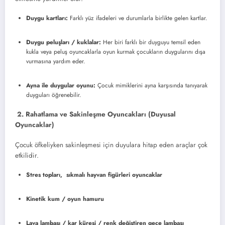
Duygu kartları:
Farklı yüz ifadeleri ve durumlarla birlikte gelen kartlar.
Duygu peluşları / kuklalar:
Her biri farklı bir duyguyu temsil eden
kukla veya peluş oyuncaklarla oyun kurmak çocukların duygularını dışa
vurmasına yardım eder.
Ayna ile duygular oyunu:
Çocuk mimiklerini ayna karşısında tanıyarak
duyguları öğrenebilir.
2. Rahatlama ve Sakinleşme Oyuncakları (Duyusal
Oyuncaklar)
Çocuk öfkeliyken sakinleşmesi için duyulara hitap eden araçlar çok
etkilidir.
Stres topları, sıkmalı hayvan figürleri oyuncaklar
Kinetik kum / oyun hamuru
Lava lambası / kar küresi / renk değiştiren gece lambası