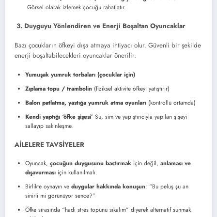
Görsel olarak izlemek çocuğu rahatlatır.
3. Duyguyu Yönlendiren ve Enerji Boşaltan Oyuncaklar
Bazı çocukların öfkeyi dışa atmaya ihtiyacı olur. Güvenli bir şekilde
enerji boşaltabilecekleri oyuncaklar önerilir.
Yumuşak yumruk torbaları (çocuklar için)
Zıplama topu / trambolin
(fiziksel aktivite öfkeyi yatıştırır)
Balon patlatma, yastığa yumruk atma oyunları
(kontrollü ortamda)
Kendi yaptığı ‘öfke şişesi’
Su, sim ve yapıştırıcıyla yapılan şişeyi
sallayıp sakinleşme.
AİLELERE TAVSİYELER
Oyuncak,
çocuğun duygusunu bastırmak
için değil,
anlaması ve
dışavurması
için kullanılmalı.
Birlikte oynayın ve
duygular hakkında konuşun
: “Bu peluş şu an
sinirli mi görünüyor sence?”
Öfke sırasında “hadi stres topunu sıkalım” diyerek alternatif sunmak