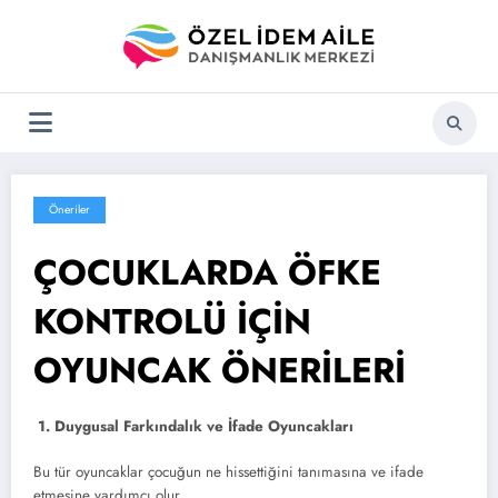
İçeriğe
atla
Öneriler
ÇOCUKLARDA ÖFKE
KONTROLÜ İÇİN
OYUNCAK ÖNERİLERİ
1. Duygusal Farkındalık ve İfade Oyuncakları
Bu tür oyuncaklar çocuğun ne hissettiğini tanımasına ve ifade
etmesine yardımcı olur.