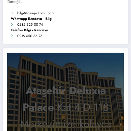
Desteği…
bilgi
@idempsikoloji.com
Whatsapp Randevu - Bilgi
0532 329 00 74
Telefon Bilgi - Randevu
0216 650 86 76
Ataşehir Deluxia
Palace
Kat:4 D:118
Merkezimize kolayca