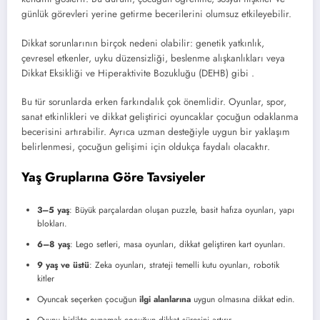
günlük görevleri yerine getirme becerilerini olumsuz etkileyebilir.
Dikkat sorunlarının birçok nedeni olabilir: genetik yatkınlık,
çevresel etkenler, uyku düzensizliği, beslenme alışkanlıkları veya
Dikkat Eksikliği ve Hiperaktivite Bozukluğu (DEHB) gibi .
Bu tür sorunlarda erken farkındalık çok önemlidir. Oyunlar, spor,
sanat etkinlikleri ve dikkat geliştirici oyuncaklar çocuğun odaklanma
becerisini artırabilir. Ayrıca uzman desteğiyle uygun bir yaklaşım
belirlenmesi, çocuğun gelişimi için oldukça faydalı olacaktır.
Yaş Gruplarına Göre Tavsiyeler
3–5 yaş
: Büyük parçalardan oluşan puzzle, basit hafıza oyunları, yapı
blokları.
6–8 yaş
: Lego setleri, masa oyunları, dikkat geliştiren kart oyunları.
9 yaş ve üstü
: Zeka oyunları, strateji temelli kutu oyunları, robotik
kitler
Oyuncak seçerken çocuğun
ilgi alanlarına
uygun olmasına dikkat edin.
Oyunu birlikte oynamak çocuğun dikkat süresini artırır.