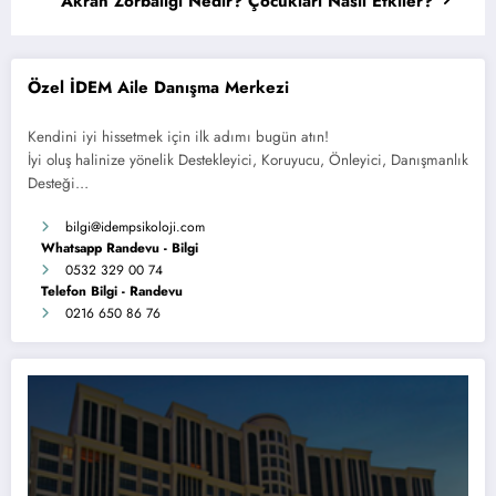
Akran Zorbalığı Nedir? Çocukları Nasıl Etkiler?
Özel İDEM Aile Danışma Merkezi
Kendini iyi hissetmek için ilk adımı bugün atın!
İyi oluş halinize yönelik Destekleyici, Koruyucu, Önleyici, Danışmanlık
Desteği…
bilgi
@idempsikoloji.com
Whatsapp Randevu - Bilgi
0532 329 00 74
Telefon Bilgi - Randevu
0216 650 86 76