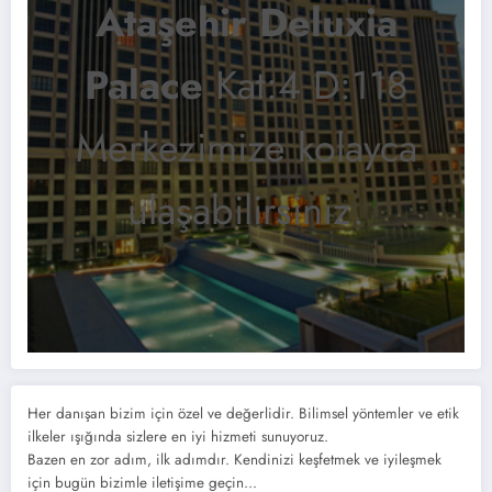
Ataşehir Deluxia
Palace
Kat:4 D:118
Merkezimize kolayca
ulaşabilirsiniz.
Her danışan bizim için özel ve değerlidir. Bilimsel yöntemler ve etik
ilkeler ışığında sizlere en iyi hizmeti sunuyoruz.
Bazen en zor adım, ilk adımdır. Kendinizi keşfetmek ve iyileşmek
için bugün bizimle iletişime geçin...