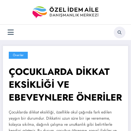
İçeriğe
atla
Öneriler
ÇOCUKLARDA DİKKAT
EKSİKLİĞİ VE
EBEVEYNLERE ÖNERİLER
Çocuklarda dikkat eksikliği, özellikle okul çağında fark edilen
yaygın bir durumdur. Dikkatini uzun süre bir işe verememe,
kolayca sıkılma, dağınık çalışma ve unutkanlık gibi belirtilerle
kendini gösterir. Bu durum, çocuğun öğrenme, sosyal ilişkiler ve