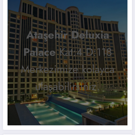
Ataşehir Deluxia
Palace
Kat:4 D:118
Merkezimize kolayca
ulaşabilirsiniz.