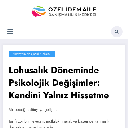
İçeriğe
atla
Ebeveynlik Ve Çocuk Gelişimi
Lohusalık Döneminde
Psikolojik Değişimler:
Kendini Yalnız Hissetme
Bir bebeğin dünyaya gelişi…
Tarifi zor bir heyecan, mutluluk, merak ve bazen de karmaşık
duyguların hepsi bir arada.